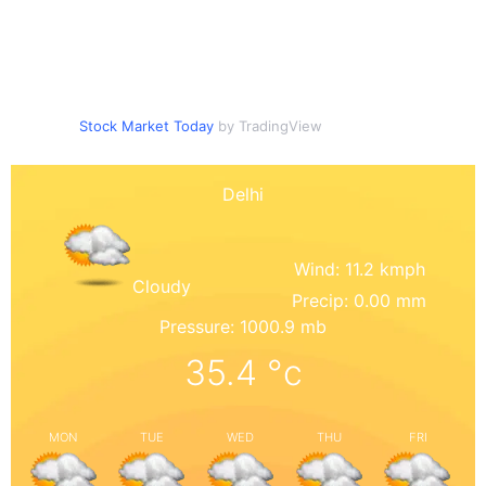
Stock Market Today
by TradingView
Delhi
Wind: 11.2 kmph
Cloudy
Precip: 0.00 mm
Pressure: 1000.9 mb
35.4
°c
MON
TUE
WED
THU
FRI