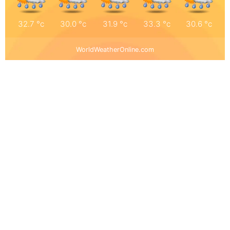
32.7
°c
30.0
°c
31.9
°c
33.3
°c
30.6
°c
WorldWeatherOnline.com