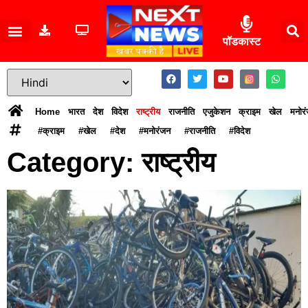
पॉडकास्ट
Home
भारत
देश
विदेश
राष्ट्रीय
राजनीति
एजुकेशन
क्राइम
खेल
मनोर
#क्राइम
#खेल
#देश
#मनोरंजन
#राजनीति
#विदेश
Category: राष्ट्रीय