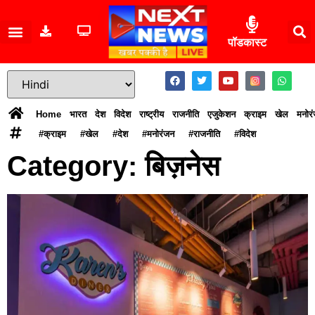
पॉडकास्ट
Home
भारत
देश
विदेश
राष्ट्रीय
राजनीति
एजुकेशन
क्राइम
खेल
मनोर
#क्राइम
#खेल
#देश
#मनोरंजन
#राजनीति
#विदेश
Category: बिज़नेस