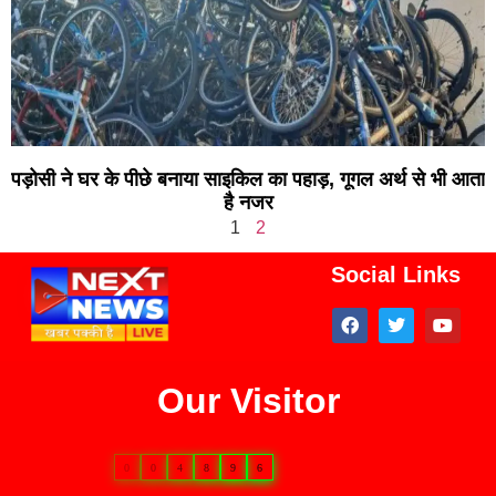
पड़ोसी ने घर के पीछे बनाया साइकिल का पहाड़, गूगल अर्थ से भी आता
है नजर
1
2
Social Links
Our Visitor
0
0
4
8
9
6