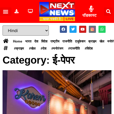
पॉडकास्ट
Home
भारत
देश
विदेश
राष्ट्रीय
राजनीति
एजुकेशन
क्राइम
खेल
मनोर
#क्राइम
#खेल
#देश
#मनोरंजन
#राजनीति
#विदेश
Category: ई-पेपर