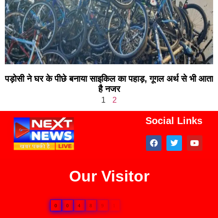
पड़ोसी ने घर के पीछे बनाया साइकिल का पहाड़, गूगल अर्थ से भी आता
है नजर
1
2
Social Links
Our Visitor
0
0
4
8
9
1